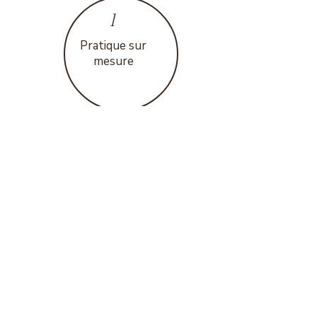
1
Pratique sur
mesure
2
A l'écoute de vos
envies, modulable
3