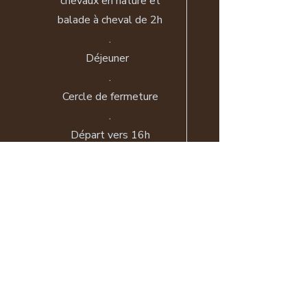
chevaux en nature et
balade à cheval de 2h
.
Déjeuner
.
Cercle de fermeture
.
Départ vers 16h
Le programme est
susceptible d'être
modifié en fonction de la
météo, des chevaux, etc)
Réserver ma place